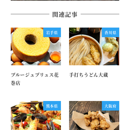
関連記事
岩手県
香川県
ブルージュプリュス花
手打ちうどん大蔵
巻店
熊本県
大阪府