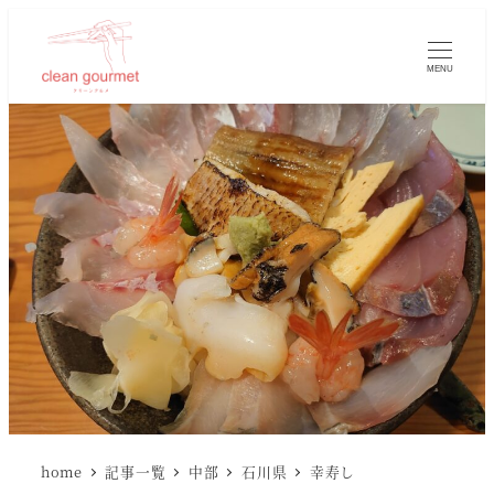
MENU
home
記事一覧
中部
石川県
幸寿し