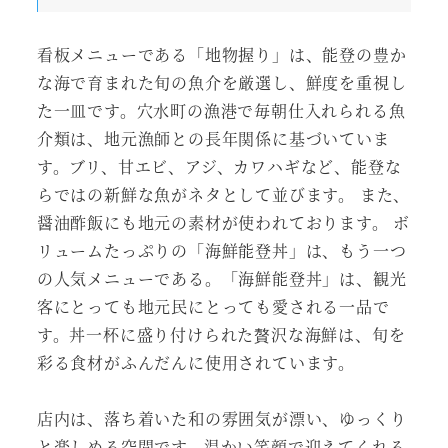
看板メニューである「地物握り」は、能登の豊か
な海で育まれた旬の魚介を厳選し、鮮度を重視し
た一皿です。穴水町の漁港で毎朝仕入れられる魚
介類は、地元漁師との長年関係に基づいていま
す。ブリ、甘エビ、アジ、カワハギなど、能登な
らではの新鮮な魚がネタとして並びます。 また、
醤油酢飯にも地元の素材が使われております。 ボ
リュームたっぷりの「海鮮能登丼」は、もう一つ
の人気メニューである。「海鮮能登丼」は、観光
客にとっても地元民にとっても愛される一品で
す。丼一杯に盛り付けられた贅沢な海鮮は、旬を
彩る食材がふんだんに使用されています。
店内は、落ち着いた和の雰囲気が漂い、ゆっくり
と楽しめる空間です。温かい笑顔で迎えてくれる