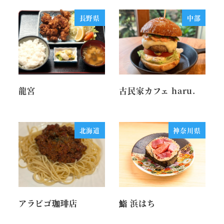
長野県
中部
龍宮
古民家カフェ haru.
北海道
神奈川県
アラビゴ珈琲店
鮨 浜はち