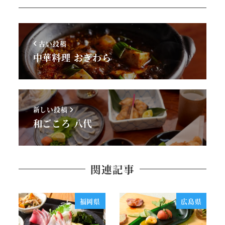
古い投稿
中華料理 おぎわら
新しい投稿
和ごころ 八代
関連記事
福岡県
広島県