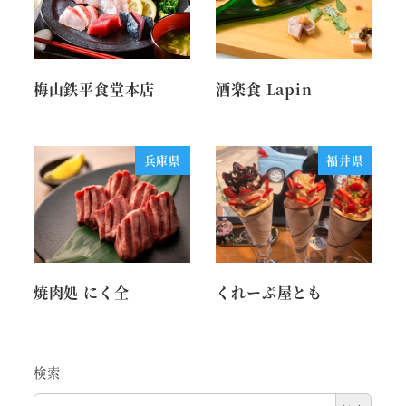
梅山鉄平食堂本店
酒楽食 Lapin
兵庫県
福井県
焼肉処 にく全
くれーぷ屋とも
検索