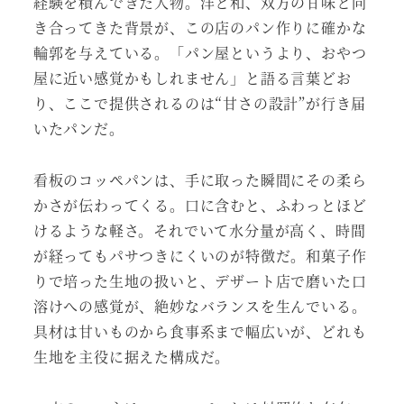
経験を積んできた人物。洋と和、双方の甘味と向
き合ってきた背景が、この店のパン作りに確かな
輪郭を与えている。「パン屋というより、おやつ
屋に近い感覚かもしれません」と語る言葉どお
り、ここで提供されるのは“甘さの設計”が行き届
いたパンだ。
看板のコッペパンは、手に取った瞬間にその柔ら
かさが伝わってくる。口に含むと、ふわっとほど
けるような軽さ。それでいて水分量が高く、時間
が経ってもパサつきにくいのが特徴だ。和菓子作
りで培った生地の扱いと、デザート店で磨いた口
溶けへの感覚が、絶妙なバランスを生んでいる。
具材は甘いものから食事系まで幅広いが、どれも
生地を主役に据えた構成だ。