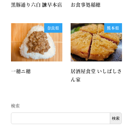
黒豚通り六白 諫早本店
お食事処稲穂
奈良県
熊本県
一穂ニ穂
居酒屋食堂 いしばしさ
ん家
検索
検索