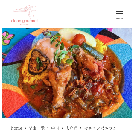
MENU
home
記事一覧
中国
広島県
けさランぱさラン