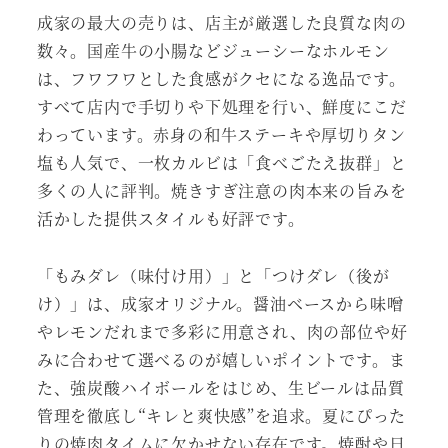
成家の最大の売りは、店主が厳選した良質な肉の
数々。国産牛の小腸などジューシーなホルモン
は、フワフワとした食感がクセになる逸品です。
すべて店内で手切りや下処理を行い、鮮度にこだ
わっています。赤身の和牛ステーキや厚切りタン
塩も人気で、一枚カルビは「食べごたえ抜群」と
多くの人に評判。焼きすぎ注意の肉本来の旨みを
活かした提供スタイルも好評です。
「もみダレ（味付け用）」と「つけダレ（後が
け）」は、成家オリジナル。醤油ベースから味噌
やレモンだれまで多彩に用意され、肉の部位や好
みに合わせて選べるのが嬉しいポイントです。ま
た、強炭酸ハイボールをはじめ、生ビールは品質
管理を徹底し“キレと爽快感”を追求。夏にぴった
りの焼肉タイムに欠かせない存在です。焼酎や日