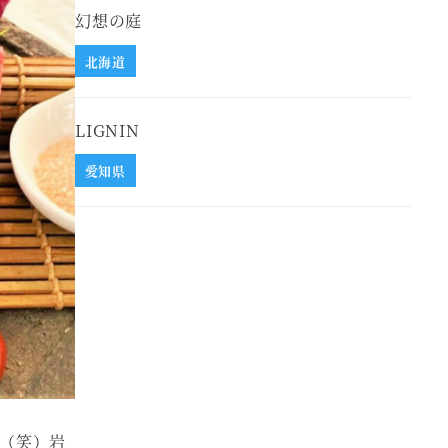
幻想の庭
北海道
LIGNIN
愛知県
青（笑）岩