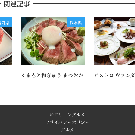
関連記事
福岡県
熊本県
くまもと和ぎゅう まつおか
ビストロ ヴァン
©
クリーングルメ
プライバシーポリシー
- グルメ -