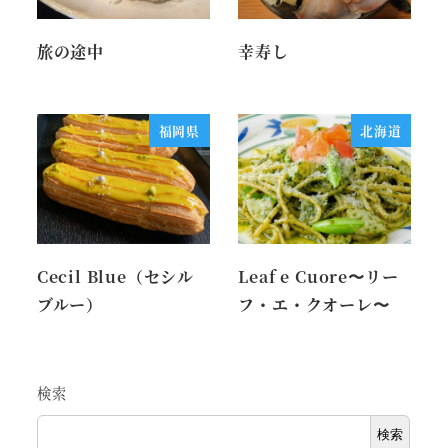
旅の途中
幸寿し
福岡県
北海道
Cecil Blue（セシル
Leaf e Cuore〜リー
ブルー）
フ・エ・クオーレ〜
検索
検索