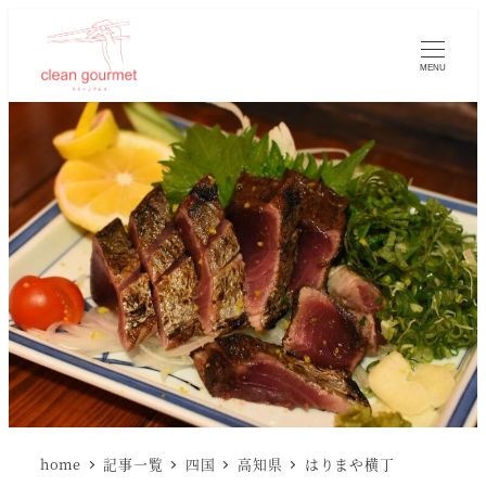
MENU
home
記事一覧
四国
高知県
はりまや横丁