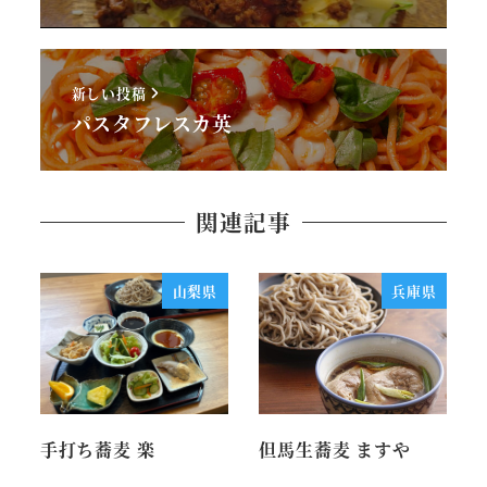
新しい投稿
パスタフレスカ英
関連記事
山梨県
兵庫県
手打ち蕎麦 楽
但馬生蕎麦 ますや