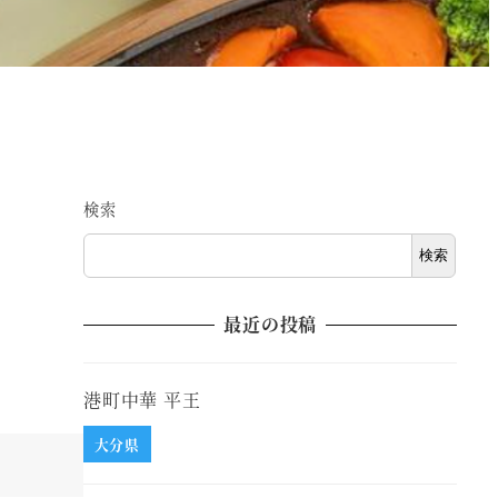
検索
検索
最近の投稿
港町中華 平王
大分県