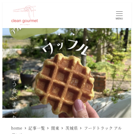
MENU
home
記事一覧
関東
茨城県
フードトラック アル