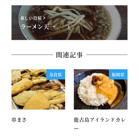
新しい投稿
ラーメン天一
関連記事
奈良県
福岡県
串まさ
能古島アイランドカレ
ー