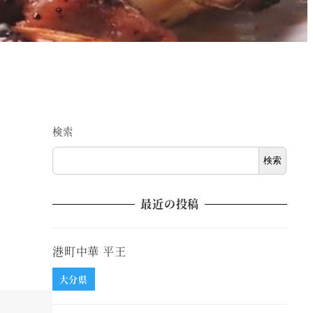
検索
検索
最近の投稿
港町中華 平王
大分県