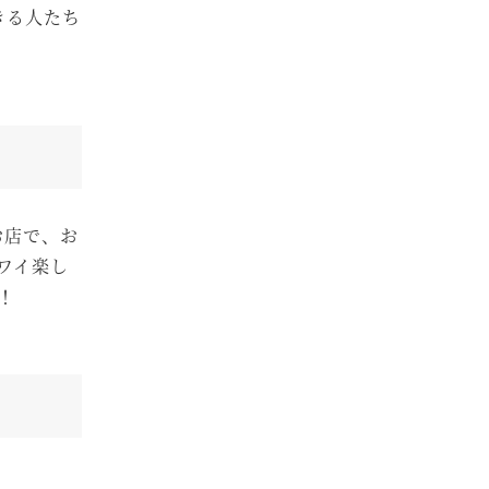
きる人たち
お店で、お
ワイ楽し
！