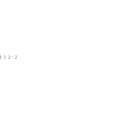
１１２−２