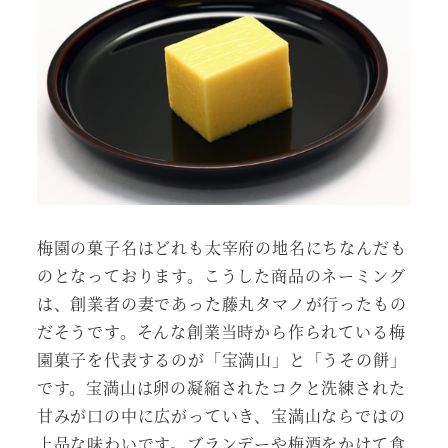
梅園の菓子名はどれも太宰府の地名にちなんだも
のとなっております。こうした商品のネーミング
は、創業者の妻であった藤丸タマノが行ったもの
だそうです。そんな創業当時から作られている梅
園菓子を代表するのが「宝満山」と「うその餅」
です。宝満山は卵の凝縮されたコクと洗練された
甘みが口の中に広がっていき、宝満山ならではの
上品な味わいです。ブランデーや梅酒をかけて食