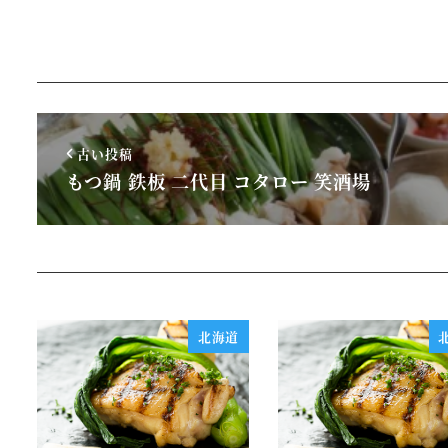
古い投稿
もつ鍋 鉄板 二代目 コタロー 笑酒場
北海道