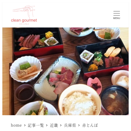
MENU
home
記事一覧
近畿
兵庫県
赤とんぼ